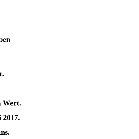
eben
t.
m Wert.
i 2017.
ins.