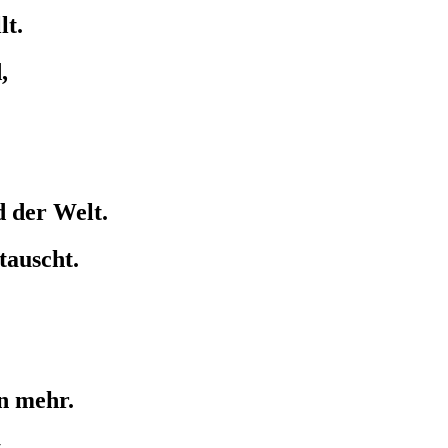
lt.
,
 der Welt.
tauscht.
on mehr.
.