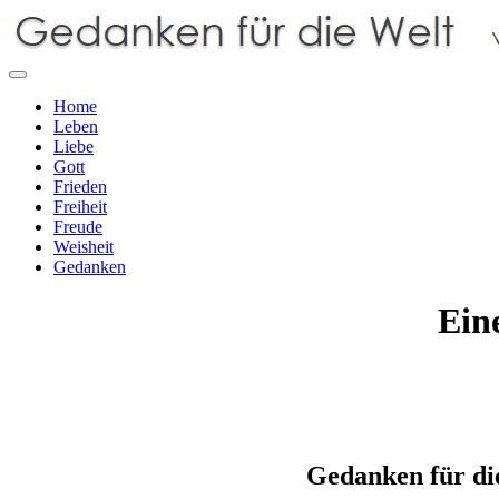
Home
Leben
Liebe
Gott
Frieden
Freiheit
Freude
Weisheit
Gedanken
Ein
Gedanken für die